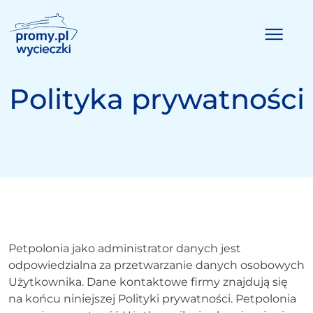
Polityka prywatności
Strona główna
Wycieczki
Jak zamówić wycieczkę
Galeria
Kontakt
Petpolonia jako administrator danych jest
odpowiedzialna za przetwarzanie danych osobowych
+48 33 874 77 20
Użytkownika. Dane kontaktowe firmy znajdują się
wycieczki@promy.pl
na końcu niniejszej Polityki prywatności. Petpolonia