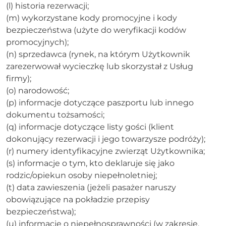
(l) historia rezerwacji;
(m) wykorzystane kody promocyjne i kody
bezpieczeństwa (użyte do weryfikacji kodów
promocyjnych);
(n) sprzedawca (rynek, na którym Użytkownik
zarezerwował wycieczkę lub skorzystał z Usług
firmy);
(o) narodowość;
(p) informacje dotyczące paszportu lub innego
dokumentu tożsamości;
(q) informacje dotyczące listy gości (klient
dokonujący rezerwacji i jego towarzysze podróży);
(r) numery identyfikacyjne zwierząt Użytkownika;
(s) informacje o tym, kto deklaruje się jako
rodzic/opiekun osoby niepełnoletniej;
(t) data zawieszenia (jeżeli pasażer naruszy
obowiązujące na pokładzie przepisy
bezpieczeństwa);
(u) informacje o niepełnosprawności (w zakresie,